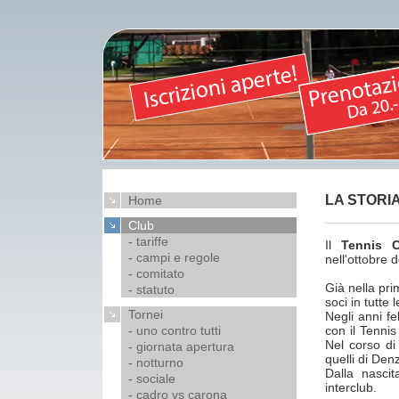
LA STORI
Home
Club
- tariffe
Il
Tennis C
- campi e regole
nell'ottobre 
- comitato
Già nella pr
- statuto
soci in tutte 
Tornei
Negli anni fel
- uno contro tutti
con il Tenni
Nel corso di 
- giornata apertura
quelli di Den
- notturno
Dalla nasci
- sociale
interclub.
- cadro vs carona